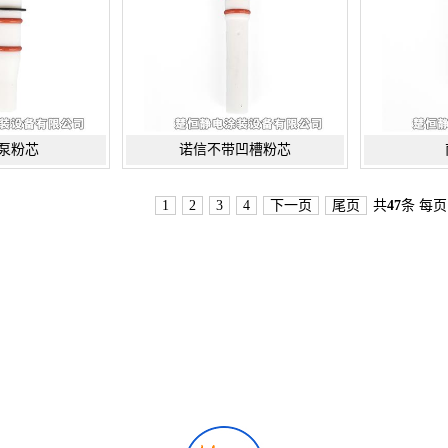
泵粉芯
诺信不带凹槽粉芯
1
2
3
4
下一页
尾页
共
47
条 每页