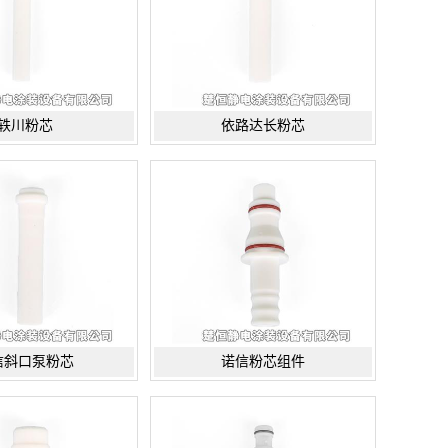
轶川粉芯
依路达长粉芯
信斜口泵粉芯
诺信粉芯组件